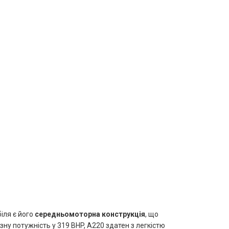
іля є його
середньомоторна конструкція
, що
ну потужність у 319 BHP, A220 здатен з легкістю