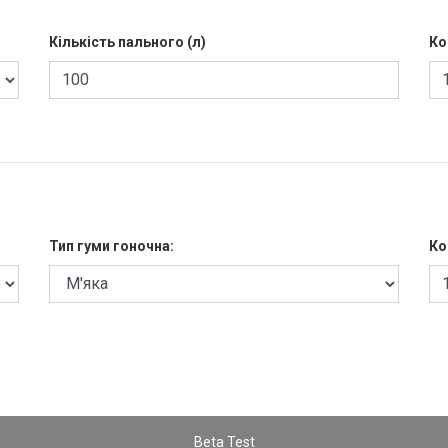
Кількість пального (л)
Ко
Тип гуми гоночна:
Ко
Beta Test