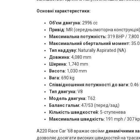
Основні характеристики:
Об'єм двигуна:
2996 cc
Привід:
MR (середньомоторна конструкція
Максимальна потужність:
319 BHP / 7,80
Максимальний обертальний момент:
35.0
Тип наддуву:
Naturally Aspirated (NA)
Довжина:
4,080 mm
Ширина:
1,740 mm
Висота:
1,030 mm
Вага:
690 kg
Співвідношення потужності до ваги:
0.46
Тип двигуна:
V8
Модель двигуна:
T62
Баланс гальм:
47/53 (перед/зад)
Кількість швидкостей:
5-ступенева
Максимальна швидкість:
191 mph / 307 k
A220 Race Car '68 вражає своїми
динамічними х
дозволяє досягати високих швидкостей на трасах 