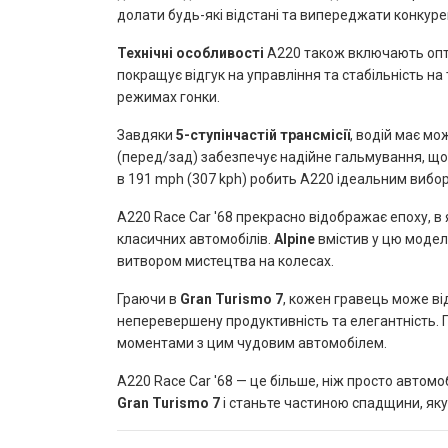
долати будь-які відстані та випереджати конкуре
Технічні особливості
A220 також включають оптим
покращує відгук на управління та стабільність на
режимах гонки.
Завдяки
5-ступінчастій трансмісії
, водій має мо
(перед/зад) забезпечує надійне гальмування, що
в 191 mph (307 kph) робить A220 ідеальним вибор
A220 Race Car '68 прекрасно відображає епоху, в
класичних автомобілів.
Alpine
вмістив у цю модель
витвором мистецтва на колесах.
Граючи в
Gran Turismo 7
, кожен гравець може ві
неперевершену продуктивність та елегантність. 
моментами з цим чудовим автомобілем.
A220 Race Car '68 — це більше, ніж просто автомоб
Gran Turismo 7
і станьте частиною спадщини, як