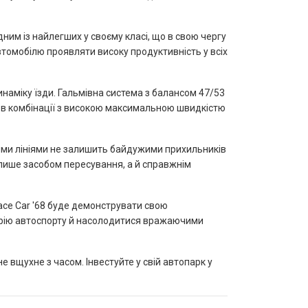
им із найлегших у своєму класі, що в свою чергу
автомобілю проявляти високу продуктивність у всіх
инаміку їзди. Гальмівна система з балансом 47/53
 в комбінації з високою максимальною швидкістю
ними лініями не залишить байдужими прихильників
 лише засобом пересування, а й справжнім
Race Car '68 буде демонструвати свою
торію автоспорту й насолодитися вражаючими
не вщухне з часом. Інвестуйте у свій автопарк у