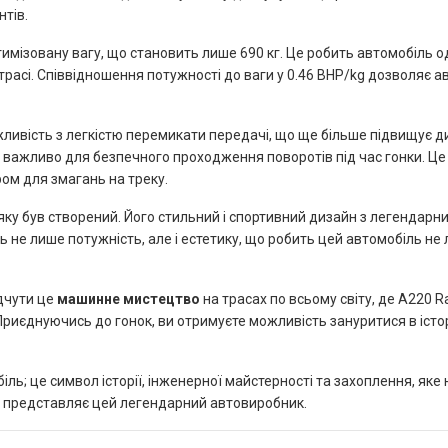
нтів.
ізовану вагу, що становить лише 690 кг. Це робить автомобіль одн
 трасі. Співвідношення потужності до ваги у 0.46 BHP/kg дозволяє 
жливість з легкістю перемикати передачі, що ще більше підвищує д
 важливо для безпечного проходження поворотів під час гонки. Це
ом для змагань на треку.
 яку був створений. Його стильний і спортивний дизайн з легендар
 не лише потужність, але і естетику, що робить цей автомобіль не
дчути це
машинне мистецтво
на трасах по всьому світу, де A220 
Приєднуючись до гонок, ви отримуєте можливість зануритися в іс
іль; це символ історії, інженерної майстерності та захоплення, яке 
у представляє цей легендарний автовиробник.