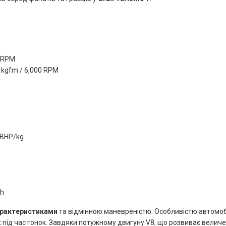
)
0 RPM
 kgfm / 6,000 RPM
 BHP/kg
ph
арактеристиками
та відмінною маневреністю. Особливістю автомоб
під час гонок. Завдяки потужному двигуну V8, що розвиває величез