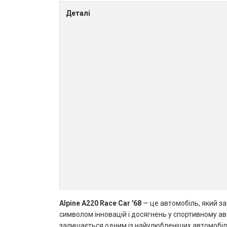
Деталі
Alpine A220 Race Car '68
— це автомобіль, який за
символом інновацій і досягнень у спортивному ав
залишається одним із найулюбленіших автомобілі