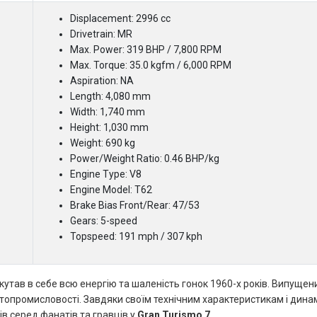
Displacement: 2996 cc
Drivetrain: MR
Max. Power: 319 BHP / 7,800 RPM
Max. Torque: 35.0 kgfm / 6,000 RPM
Aspiration: NA
Length: 4,080 mm
Width: 1,740 mm
Height: 1,030 mm
Weight: 690 kg
Power/Weight Ratio: 0.46 BHP/kg
Engine Type: V8
Engine Model: T62
Brake Bias Front/Rear: 47/53
Gears: 5-speed
Topspeed: 191 mph / 307 kph
кутав в себе всю енергію та шаленість гонок 1960-х років. Випущен
топромисловості. Завдяки своїм технічним характеристикам і дина
в серед фанатів та гравців у
Gran Turismo 7
.