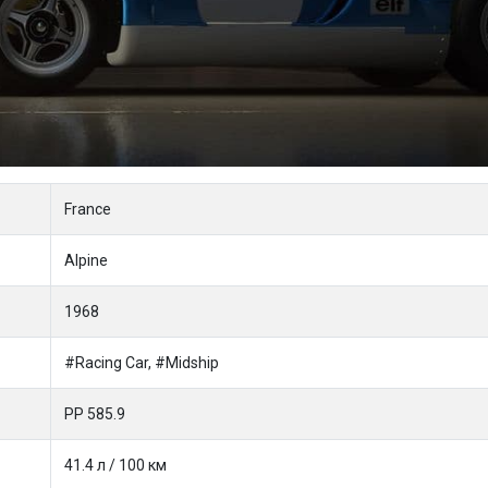
France
Alpine
1968
#Racing Car, #Midship
PP 585.9
41.4 л / 100 км