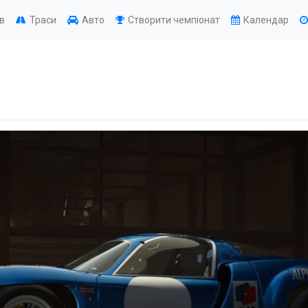
ів
Траси
Авто
Створити чемпіонат
Календар