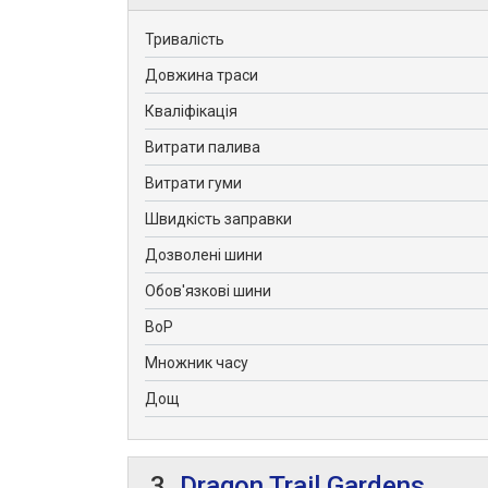
Тривалість
Довжина траси
Кваліфікація
Витрати палива
Витрати гуми
Швидкість заправки
Дозволені шини
Обов'язкові шини
BoP
Множник часу
Дощ
3.
Dragon Trail Gardens