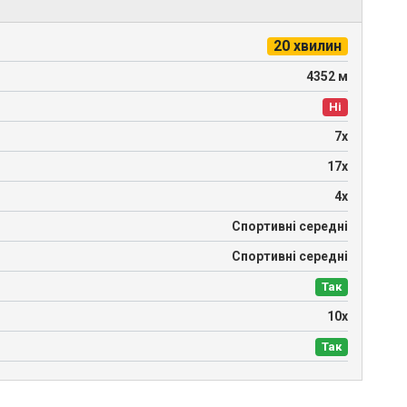
20 хвилин
4352 м
Ні
7х
17х
4х
Спортивні середні
Спортивні середні
Так
10х
Так