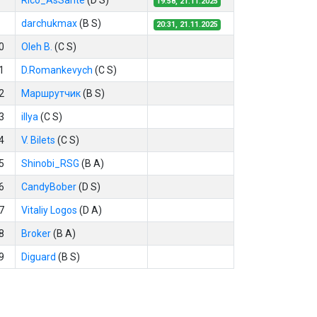
Rico_AsSante
(D S)
19:58, 21.11.2025
darchukmax
(B S)
20:31, 21.11.2025
0
Oleh B.
(C S)
1
D.Romankevych
(C S)
2
Маршрутчик
(B S)
3
illya
(C S)
4
V. Bilets
(C S)
5
Shinobi_RSG
(B A)
6
CandyBober
(D S)
7
Vitaliy Logos
(D A)
8
Broker
(B A)
9
Diguard
(B S)