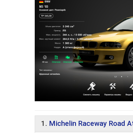
1.
Michelin Raceway Road At