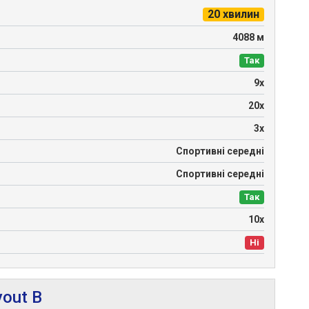
20 хвилин
4088 м
Так
9х
20х
3х
Спортивні середні
Спортивні середні
Так
10х
Ні
yout B