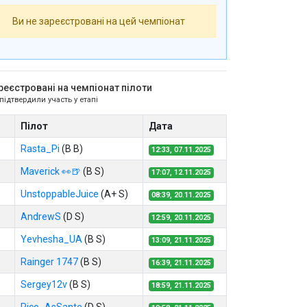
Ви не зареєстровані на цей чемпіонат
реєстровані на чемпіонат пілоти
 підтвердили участь у етапі
Пілот
Дата
Rasta_Pi
(B B)
12:33, 07.11.2025
Maverick 👀🍺
(B S)
17:07, 12.11.2025
UnstoppableJuice
(A+ S)
08:39, 20.11.2025
AndrewS
(D S)
12:59, 20.11.2025
Yevhesha_UA
(B S)
13:09, 21.11.2025
Rainger 1747
(B S)
16:39, 21.11.2025
Sergey12v
(B S)
18:59, 21.11.2025