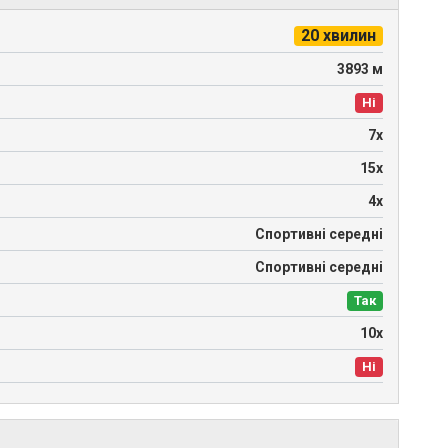
20 хвилин
3893 м
Ні
7х
15х
4х
Спортивні середні
Спортивні середні
Так
10х
Ні