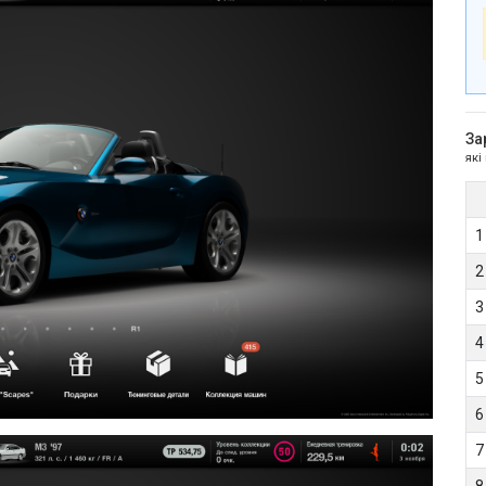
За
які
1
2
3
4
5
6
7