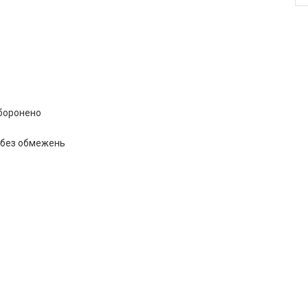
аборонено
: без обмежень