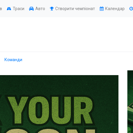
ів
Траси
Авто
Створити чемпіонат
Календар
Команди