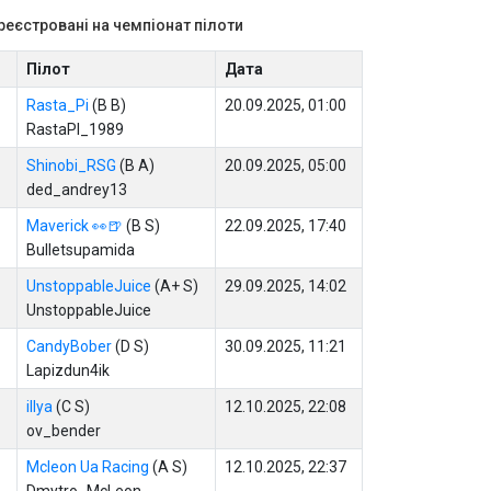
реєстровані на чемпіонат пілоти
Пілот
Дата
Rasta_Pi
(B B)
20.09.2025, 01:00
RastaPI_1989
Shinobi_RSG
(B A)
20.09.2025, 05:00
ded_andrey13
Maverick 👀🍺
(B S)
22.09.2025, 17:40
Bulletsupamida
UnstoppableJuice
(A+ S)
29.09.2025, 14:02
UnstoppableJuice
CandyBober
(D S)
30.09.2025, 11:21
Lapizdun4ik
illya
(C S)
12.10.2025, 22:08
ov_bender
Mcleon Ua Racing
(A S)
12.10.2025, 22:37