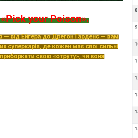
8
я
«Pick your Poison»
.
9
ів — від Ейгера до Дрегон Гарденс — вам
1
х суперкарів, де кожен має свої сильні
 приборкати свою «отруту», чи вона
1
?
1
1
1
1