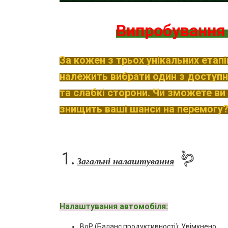
Випробуванн
За кожен з трьох унікальних етап
належить вибрати один з доступни
та слабкі сторони. Чи зможете ви
знищить ваші шанси на перемогу
1.
🪱
Загальні налаштування
Налаштування автомобіля:
BoP (Баланс продуктивності): Увімкнено