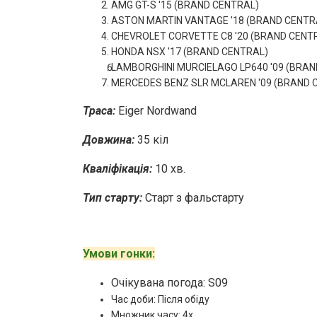
AMG GT-S '15 (BRAND CENTRAL)
ASTON MARTIN VANTAGE '18 (BRAND CENTR
CHEVROLET CORVETTE C8 '20 (BRAND CENT
HONDA NSX '17 (BRAND CENTRAL)
LAMBORGHINI MURCIELAGO LP640 '09 (BRAN
MERCEDES BENZ SLR MCLAREN '09 (BRAND 
Траса:
Eiger Nordwand
Довжина:
35 кіл
Кваліфікація:
10 хв.
Тип старту:
Старт з фальстарту
Умови гонки:
Очікувана погода: S09
Час доби: Після обіду
Множник часу: 4x