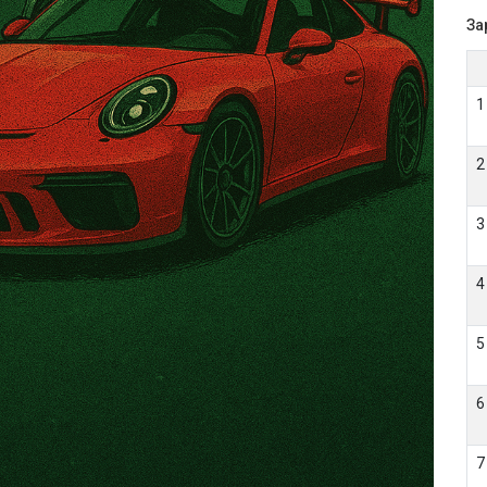
За
1
2
3
4
5
6
7