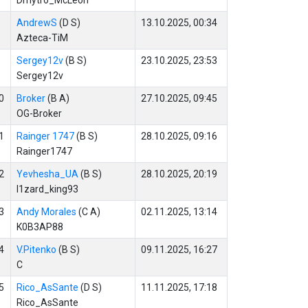
Dmytro_McLeon
AndrewS
(D S)
13.10.2025, 00:34
Azteca-TiM
Sergey12v
(B S)
23.10.2025, 23:53
Sergey12v
0
Broker
(B A)
27.10.2025, 09:45
OG-Broker
1
Rainger 1747
(B S)
28.10.2025, 09:16
Rainger1747
2
Yevhesha_UA
(B S)
28.10.2025, 20:19
l1zard_king93
3
Andy Morales
(C A)
02.11.2025, 13:14
K0B3AP88
4
V.Pitenko
(B S)
09.11.2025, 16:27
C
5
Rico_AsSante
(D S)
11.11.2025, 17:18
Rico_AsSante