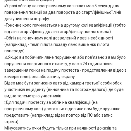
▪️У разі обгону на прогрівочному колі пілот має 5 секунд для
повернення позиціі за два поворота до старт/фінішньої лінії
для уникнення штрафу.
▫️Гоночне коло починається на другому колі кваліфікації (тобто
від лінії старт/фінішу до лінії стар/фінішу повного кола).
▫️Обгін на гоночному колі дозволений у разі необхідності
(наприклад - темп пілота позаду явно вище ніж пілота
попереду).
⚠️Якщо ви побачили явне порушення або пов’язано з вам було
порушення спортивного етикету, у вас є 24 години після
завершення гонки на подачу протеста - представлення відео з
камери телефона або запису екрану.
Відео має бути записано авто від камери третьої особи обох
участників інциденту (виновника та постраждалого), де буде
видно телеметрію участників.
❕Для подачі протесту за обгін на кваліфікаціі (на
прогрівочному колі) достатньо відео яке вам буде зручніше
представити (наприклад: відео повтор від ПС або запис
стріма)
Мінусаватись очки будуть тільки при наявності доказів та