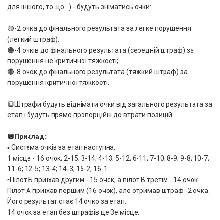
для іншого, то що…) - будуть зніматись очки:
🟡-2 очка до фінального результата за легке порушення
(легкий штраф).
🟠-4 очків до фінального результата (середній штраф) за
порушення не критичної тяжкості;
🔴-8 очок до фінального результата (тяжкий штраф) за
порушення критичної тяжкості.
🔳Штрафи будуть віднімати очки від загального результата за
етап і будуть прямо пропорційні до втрати позицій.
🔲Приклад:
▪️ Система очків за етап наступна:
1 місце - 16 очок; 2-15; 3-14; 4-13; 5-12; 6-11; 7-10; 8-9; 9-8; 10-7;
11-6; 12-5; 13-4; 14-3; 15-2; 16-1.
▫️Пілот Б приїхав другим - 15 очок, а пілот В третім - 14 очок.
Пілот А приїхав першим (16 очок), але отримав штраф -2 очка.
Його результат стає 14 очко за етап.
14 очок за етап без штрафів це 3е місце.