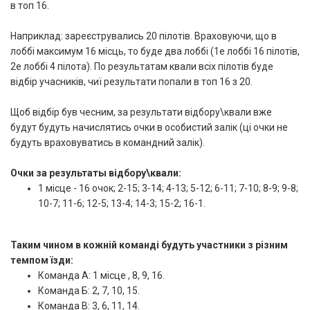
в топ 16.
Наприклад: зареєструвались 20 пілотів. Враховуючи, що в
лоббі максимум 16 місць, то буде два лоббі (1е лоббі 16 пілотів,
2е лоббі 4 пілота). По результатам квали всіх пілотів буде
відбір учасників, чиї результати попали в топ 16 з 20.
Щоб відбір був чесним, за результати відбору\квали вже
будут будуть начислятись очки в особистий залік (ці очки не
будуть враховуватись в командний залік).
Очки за результаты відбору\квали:
1 місце - 16 очок; 2-15; 3-14; 4-13; 5-12; 6-11; 7-10; 8-9; 9-8;
10-7; 11-6; 12-5; 13-4; 14-3; 15-2; 16-1.
Таким чином в кожній команді будуть участники з різним
темпом їзди:
Команда А: 1 місце , 8, 9, 16.
Команда Б: 2, 7, 10, 15.
Команда В: 3, 6, 11, 14.