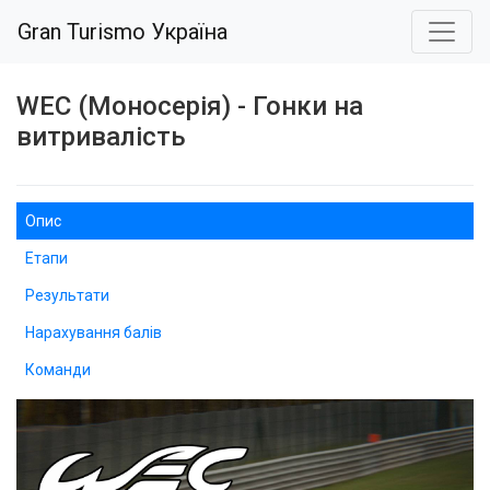
Gran Turismo Україна
WEC (Моносерія) - Гонки на
витривалість
Опис
Етапи
Результати
Нарахування балів
Команди