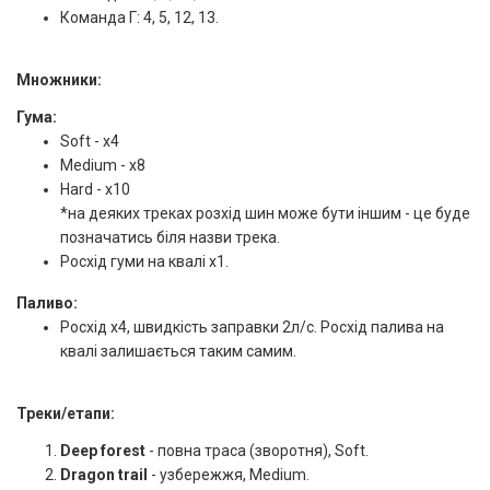
Команда Г: 4, 5, 12, 13.
Множники:
Гума:
Soft - x4
Medium - x8
Hard - x10
*на деяких треках розхід шин може бути іншим - це буде
позначатись біля назви трека.
Росхід гуми на квалі х1.
Паливо:
Росхід х4, швидкість заправки 2л/с. Росхід палива на
квалі залишається таким самим.
Треки/етапи:
Deep forest
- повна траса (зворотня), Soft.
Dragon trail
- узбережжя, Medium.