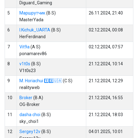
Diguard_Gaming
5
Маршрутчик
(B S)
26.11.2024, 21:40
MasterYada
6
I.Kichuk_UARTA
(B S)
02.12.2024, 00:08
HerFerdinand
7
Vit9a
(A S)
02.12.2024, 07:57
ponamarev86
8
v1t0s
(B S)
21.12.2024, 10:14
V1t0s23
9
M. Horiachui 1️⃣3️⃣🇺🇦
(C S)
21.12.2024, 12:29
realityweb
10
Broker
(B A)
21.12.2024, 16:55
OG-Broker
11
dasha choi
(B S)
21.12.2024, 18:03
sky_choi1
12
Sergey12v
(B S)
04.01.2025, 10:01