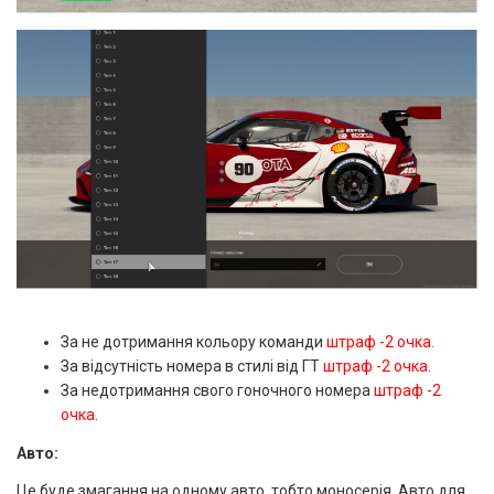
За не дотримання кольору команди
штраф -2 очка.
За відсутність номера в стилі від ГТ
штраф -2 очка.
За недотримання свого гоночного номера
штраф -2
очка.
Авто:
Це буде змагання на одному авто, тобто моносерія. Авто для