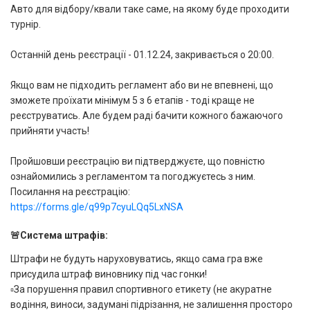
Авто для відбору/квали таке саме, на якому буде проходити
турнір.
Останній день реєстрації - 01.12.24, закривається о 20:00.
Якщо вам не підходить регламент або ви не впевнені, що
зможете проїхати мінімум 5 з 6 етапів - тоді краще не
реєструватись. Але будем раді бачити кожного бажаючого
прийняти участь!
Пройшовши реєстрацію ви підтверджуєте, що повністю
ознайомились з регламентом та погоджуєтесь з ним.
Посилання на реєстрацію:
https://forms.gle/q99p7cyuLQq5LxNSA
🚨Система штрафів:
Штрафи не будуть наруховуватись, якщо сама гра вже
присудила штраф виновнику під час гонки!
▫️За порушення правил спортивного етикету (не акуратне
водіння, виноси, задумані підрізання, не залишення просторо