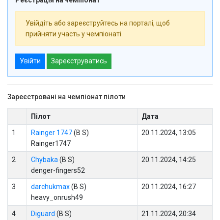
Реєстрація на чемпіонат
Увійдіть або зареєструйтесь на порталі, щоб
прийняти участь у чемпіонаті
Увійти
Зареєструватись
Зареєстровані на чемпіонат пілоти
Пілот
Дата
1
Rainger 1747
(B S)
20.11.2024, 13:05
Rainger1747
2
Chybaka
(B S)
20.11.2024, 14:25
denger-fingers52
3
darchukmax
(B S)
20.11.2024, 16:27
heavy_onrush49
4
Diguard
(B S)
21.11.2024, 20:34