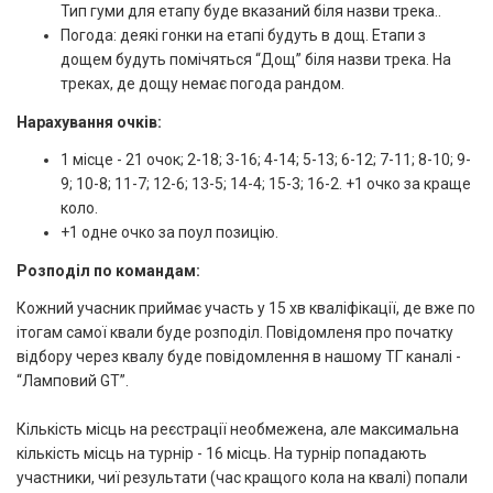
Тип гуми для етапу буде вказаний біля назви трека..
Погода: деякі гонки на етапі будуть в дощ. Етапи з
дощем будуть помічяться “Дощ” біля назви трека. На
треках, де дощу немає погода рандом.
Нарахування очків:
1 місце - 21 очок; 2-18; 3-16; 4-14; 5-13; 6-12; 7-11; 8-10; 9-
9; 10-8; 11-7; 12-6; 13-5; 14-4; 15-3; 16-2. +1 очко за краще
коло.
+1 одне очко за поул позицію.
Розподіл по командам:
Кожний учасник приймає участь у 15 хв кваліфікації, де вже по
ітогам самої квали буде розподіл. Повідомленя про початку
відбору через квалу буде повідомлення в нашому ТГ каналі -
“Ламповий GT”.
Кількість місць на реєстрації необмежена, але максимальна
кількість місць на турнір - 16 місць. На турнір попадають
участники, чиї результати (час кращого кола на квалі) попали