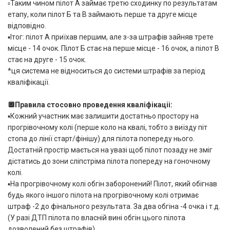
▫️Таким чином пілот А займає третю сходинку по результатам
етапу, коли пілот Б та В займають перше та друге місце
відповідно.
▪️Ітог: пілот А приїхав першим, але з-за штрафів зайняв трете
місце - 14 очок. Пілот Б стає на перше місце - 16 очок, а пілот В
стає на друге - 15 очок.
*ця система не відноситься до системи штрафів за період
кваліфікації.
🔲Правила стосовно проведення кваліфікаціі:
▪️Кожний участник має залишити достатньо простору на
прогрівочному колі (перше коло на квалі, тобто з виїзду піт
стопа до лінії старт/фінішу) для пілота попереду нього.
Достатній простір мається на увазі щоб пілот позаду не зміг
дістатись до зони сліпстріма пілота попереду на гоночному
колі.
▪️На прогрівочному колі обгін заборонений! Пілот, який обігнав
будь якого іншого пілота на прогрівочному колі отримає
штраф -2 до фінального результата. За два обгіна -4 очка і т.д.
(У разі ДТП пілота по власній вині обгін цього пілота
дозволений без штрафів)