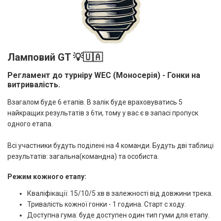
Ламповий GT 💡🇺🇦
Регламент до турніру WEC (Моносерія) - Гонки на
витривалість.
Взагалом буде 6 етапів. В залік буде враховуватись 5
найкращих результатів з 6ти, тому у вас є в запасі пропуск
одного етапа.
Всі участники будуть поділені на 4 команди. Будуть дві таблиці
результатів: загальна(командна) та особиста.
Режим кожного етапу:
Кваліфікації: 15/10/5 хв в залежності від довжини трека.
Тривалість кожної гонки - 1 година. Старт с ходу.
Доступна гума: буде доступен один тип гуми для етапу.