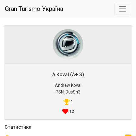
Gran Turismo Україна
A.Koval (A+ S)
Andrew Koval
PSN: DusSh3
:
1
:
12
Статистика