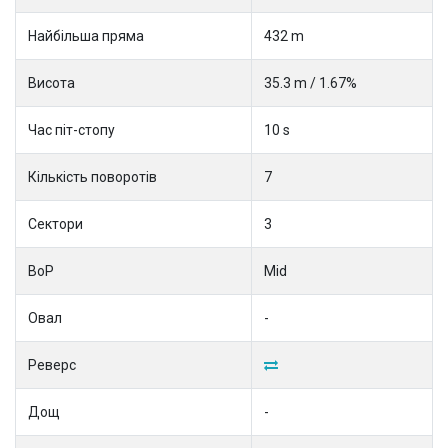
Найбільша пряма
432 m
Висота
35.3 m / 1.67%
Час піт-стопу
10 s
Кількість поворотів
7
Сектори
3
BoP
Mid
Овал
-
Реверс
Дощ
-