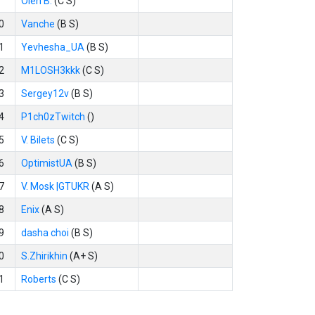
Oleh B.
(C S)
0
Vanche
(B S)
1
Yevhesha_UA
(B S)
2
M1LOSH3kkk
(C S)
3
Sergey12v
(B S)
4
P1ch0zTwitch
()
5
V. Bilets
(C S)
6
OptimistUA
(B S)
7
V. Mosk |GTUKR
(A S)
8
Enix
(A S)
9
dasha choi
(B S)
0
S.Zhirikhin
(A+ S)
1
Roberts
(C S)