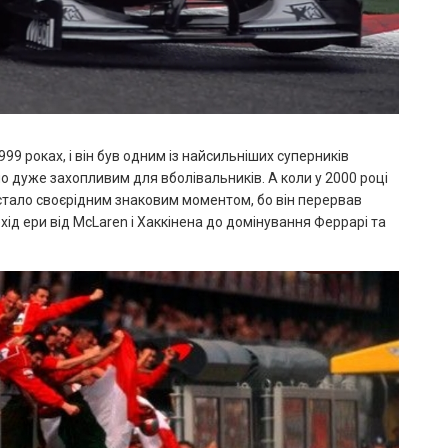
99 роках, і він був одним із найсильніших суперників
ло дуже захопливим для вболівальників. А коли у 2000 році
стало своєрідним знаковим моментом, бо він перервав
хід ери від McLaren і Хаккінена до домінування Феррарі та