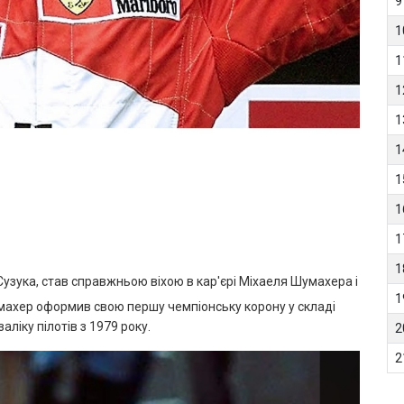
9
1
1
1
1
1
1
1
1
1
 Сузука, став справжньою віхою в кар'єрі Міхаеля Шумахера і
1
Шумахер оформив свою першу чемпіонську корону у складі
аліку пілотів з 1979 року.
2
2