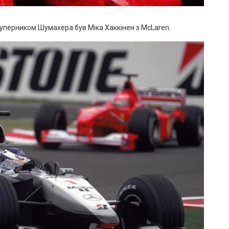
уперником Шумахера був Міка Хаккінен з McLaren.