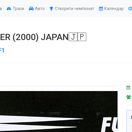
ів
Траси
Авто
Створити чемпіонат
Календар
R (2000) JAPAN🇯🇵
F1