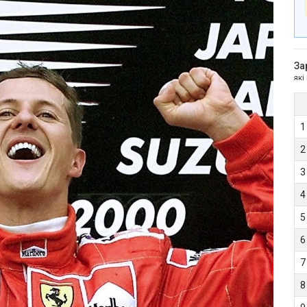
За
які
1
2
3
4
5
6
7
8