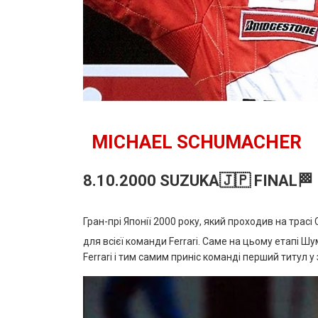
MICHAEL SCHUMACHER
8.10.2000 SUZUKA🇯🇵 FINAL🏁
Гран-прі Японії 2000 року, який проходив на трасі
для всієї команди Ferrari. Саме на цьому етапі 
Ferrari і тим самим приніс команді перший титул у з