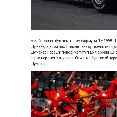
Міка Хаккінен був чемпіоном Формули-1 у 1998 і 19
Шумахера у той час. Власне, їхнє суперництво бу
Шумахер нарешті повернув титул до Феррарі, це 
серію перемог Хаккінена. Отже, це був такий пере
Шумахера.