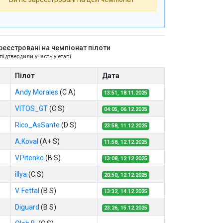
реєстровані на чемпіонат пілоти
 підтвердили участь у етапі
Пілот
Дата
Andy Morales
(C A)
13:51, 18.11.2025
VITOS_GT
(C S)
04:05, 06.12.2025
Rico_AsSante
(D S)
23:58, 11.12.2025
A.Koval
(A+ S)
11:58, 12.12.2025
V.Pitenko
(B S)
13:08, 12.12.2025
illya
(C S)
20:50, 12.12.2025
V. Fettal
(B S)
13:32, 14.12.2025
Diguard
(B S)
23:26, 15.12.2025